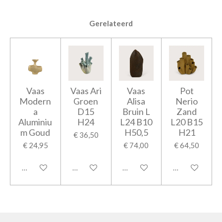
Gerelateerd
Vaas
Vaas Ari
Vaas
Pot
Modern
Groen
Alisa
Nerio
a
D15
Bruin L
Zand
Aluminiu
H24
L24 B10
L20 B15
m Goud
H50,5
H21
€ 36,50
€ 24,95
€ 74,00
€ 64,50
In winkelwagen
In winkelwagen
In winkelwagen
In winkelwage