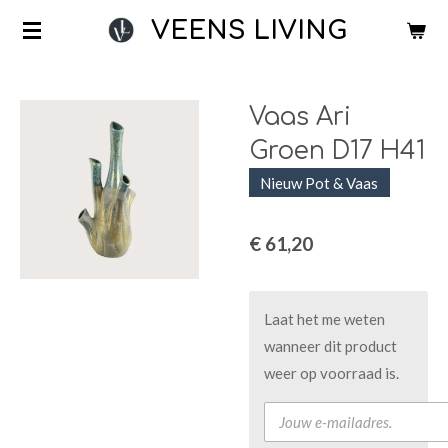
Ga
VEENS LIVING
direct
naar
de
Vaas Ari
hoofdinhoud
Groen D17 H41
Nieuw Pot & Vaas
€ 61,20
Laat het me weten
wanneer dit product
weer op voorraad is.