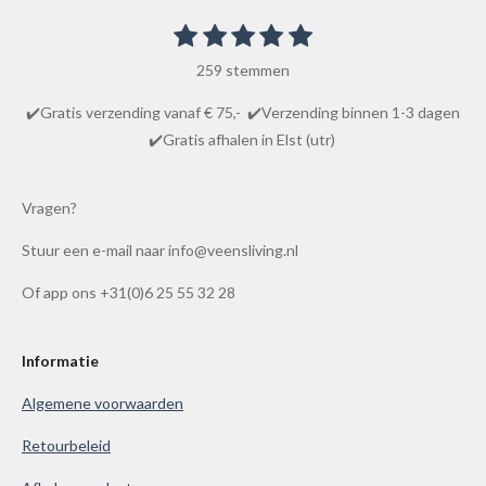
1
2
3
4
5
S
R
t
s
s
s
s
s
a
e
259 stemmen
t
t
t
t
t
m
t
m
e
e
e
e
e
✔️Gratis verzending vanaf € 75,- ✔️Verzending binnen 1-3 dagen
i
e
r
r
r
r
r
✔️Gratis afhalen in Elst (utr)
n
n
r
r
r
r
g
e
e
e
e
:
Vragen?
n
n
n
n
4
Stuur een e-mail naar info@veensliving.nl
.
8
Of app ons +31(0)6 25 55 32 28
6
1
0
Informatie
0
Algemene voorwaarden
3
8
Retourbeleid
6