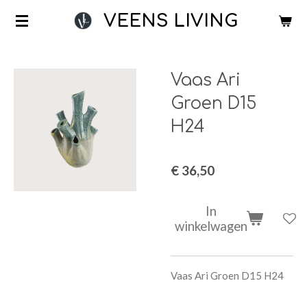
Ga
VEENS LIVING
direct
naar
de
Vaas Ari
hoofdinhoud
Groen D15
H24
€ 36,50
In
winkelwagen
Vaas Ari Groen D15 H24