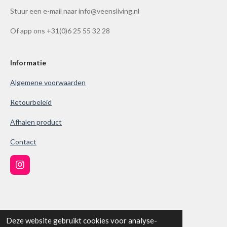
Stuur een e-mail naar info@veensliving.nl
.
8
Of app ons +31(0)6 25 55 32 28
6
1
0
Informatie
0
Algemene voorwaarden
3
8
Retourbeleid
6
Afhalen product
1
0
Contact
0
3
I
9
n
s
s
t
t
a
KVK: 78171342
g
e
Deze website gebruikt cookies voor analyse-
r