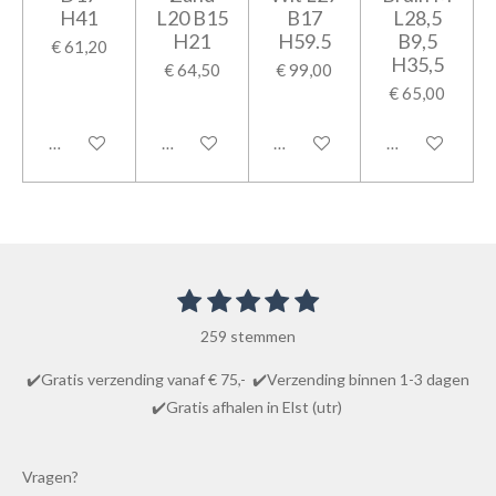
H41
L20 B15
B17
L28,5
H21
H59.5
B9,5
€ 61,20
H35,5
€ 64,50
€ 99,00
€ 65,00
Houd mij op de hoogte
In winkelwagen
In winkelwagen
In winkelwage
1
2
3
4
5
S
R
t
s
s
s
s
s
a
e
259 stemmen
t
t
t
t
t
m
t
m
e
e
e
e
e
✔️Gratis verzending vanaf € 75,- ✔️Verzending binnen 1-3 dagen
i
e
r
r
r
r
r
✔️Gratis afhalen in Elst (utr)
n
n
r
r
r
r
g
e
e
e
e
:
Vragen?
n
n
n
n
4