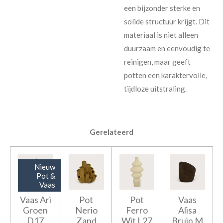
een bijzonder sterke en
solide structuur krijgt. Dit
materiaal is niet alleen
duurzaam en eenvoudig te
reinigen, maar geeft
potten een karaktervolle,
tijdloze uitstraling.
Gerelateerd
Nieuw
Pot &
Vaas
Vaas Ari
Pot
Pot
Vaas
Groen
Nerio
Ferro
Alisa
D17
Zand
Wit L27
Bruin M