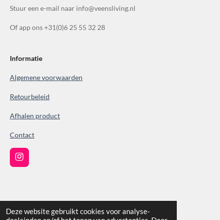
Stuur een e-mail naar info@veensliving.nl
.
8
Of app ons +31(0)6 25 55 32 28
6
1
0
Informatie
0
Algemene voorwaarden
3
8
Retourbeleid
6
Afhalen product
1
0
Contact
0
3
I
9
n
s
s
t
t
a
KVK: 78171342
g
e
Deze website gebruikt cookies voor analyse-
r
r