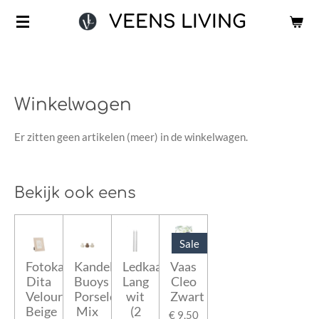
Ga
VEENS LIVING
direct
naar
de
hoofdinhoud
Winkelwagen
Er zitten geen artikelen (meer) in de winkelwagen.
Bekijk ook eens
Sale
Fotokader
Kandelaar
Ledkaarsen
Vaas
Dita
Buoys
Lang
Cleo
Velours
Porselein
wit
Zwart
Beige
Mix
(2
€ 9,50