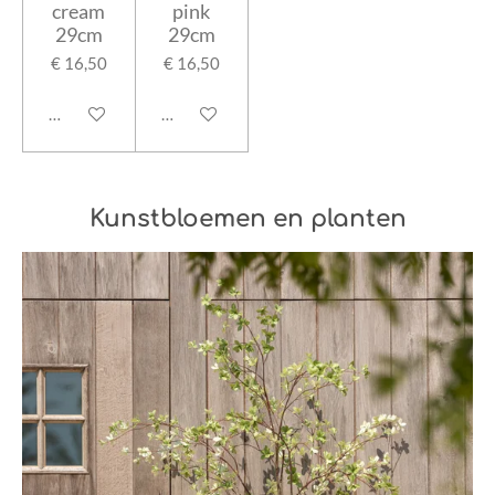
cream
pink
29cm
29cm
€ 16,50
€ 16,50
In winkelwagen
In winkelwagen
Kunstbloemen en planten