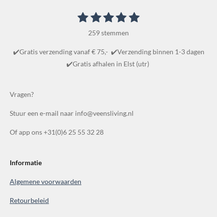
1
2
3
4
5
S
R
t
s
s
s
s
s
a
e
259 stemmen
t
t
t
t
t
m
t
m
e
e
e
e
e
✔️Gratis verzending vanaf € 75,- ✔️Verzending binnen 1-3 dagen
i
e
r
r
r
r
r
✔️Gratis afhalen in Elst (utr)
n
n
r
r
r
r
g
e
e
e
e
:
Vragen?
n
n
n
n
4
Stuur een e-mail naar info@veensliving.nl
.
8
Of app ons +31(0)6 25 55 32 28
6
1
0
Informatie
0
Algemene voorwaarden
3
8
Retourbeleid
6