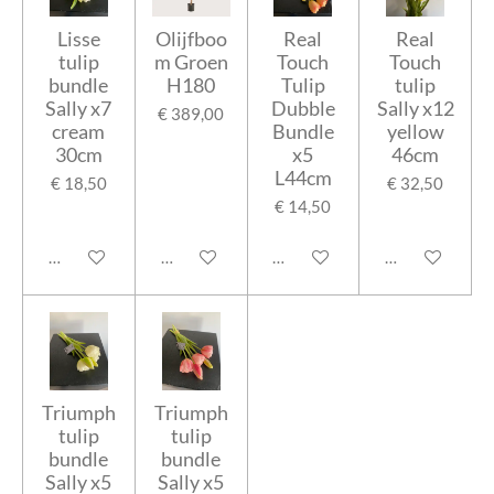
Lisse
Olijfboo
Real
Real
tulip
m Groen
Touch
Touch
bundle
H180
Tulip
tulip
Sally x7
Dubble
Sally x12
€ 389,00
cream
Bundle
yellow
30cm
x5
46cm
L44cm
€ 18,50
€ 32,50
€ 14,50
In winkelwagen
In winkelwagen
In winkelwagen
In winkelwage
Triumph
Triumph
tulip
tulip
bundle
bundle
Sally x5
Sally x5