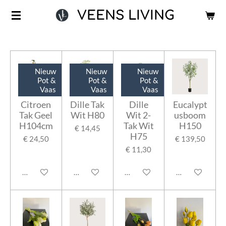
Ga
VEENS LIVING
direct
naar
de
hoofdinhoud
Nieuw
Nieuw
Nieuw
Pot &
Pot &
Pot &
Vaas
Vaas
Vaas
Citroen
Dille Tak
Dille
Eucalypt
Tak Geel
Wit H80
Wit 2-
usboom
H104cm
Tak Wit
H150
€ 14,45
H75
€ 24,50
€ 139,50
€ 11,30
In winkelwagen
In winkelwagen
In winkelwagen
In winkelwage