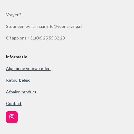
r
r
r
r
g
e
e
e
e
:
Vragen?
n
n
n
n
4
Stuur een e-mail naar info@veensliving.nl
.
8
Of app ons +31(0)6 25 55 32 28
6
1
0
Informatie
0
Algemene voorwaarden
3
8
Retourbeleid
6
Afhalen product
1
0
Contact
0
3
I
9
n
s
s