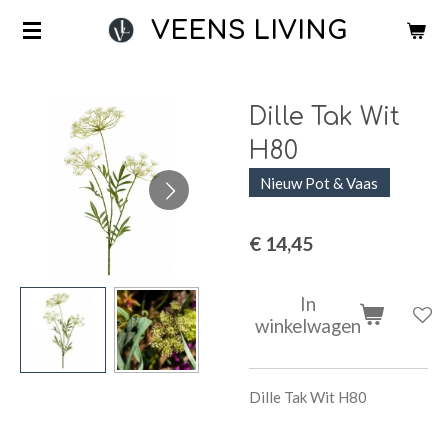
Ga
VEENS LIVING
direct
naar
de
Dille Tak Wit
hoofdinhoud
H80
Nieuw Pot & Vaas
€ 14,45
In
winkelwagen
Dille Tak Wit H80