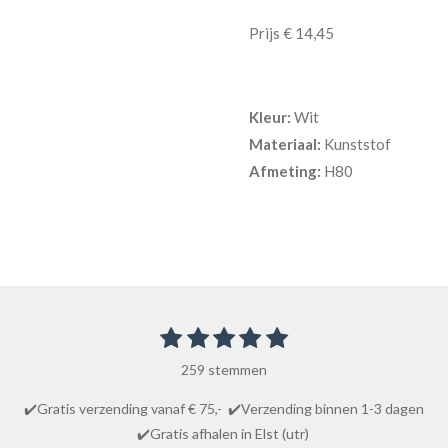
Prijs € 14,45
Kleur:
Wit
Materiaal:
Kunststof
Afmeting:
H80
1
2
3
4
5
S
R
t
s
s
s
s
s
a
e
259 stemmen
t
t
t
t
t
m
t
m
e
e
e
e
e
✔️Gratis verzending vanaf € 75,- ✔️Verzending binnen 1-3 dagen
i
e
r
r
r
r
r
✔️Gratis afhalen in Elst (utr)
n
n