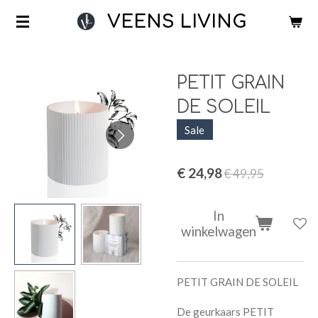
Ga
VEENS LIVING
direct
naar
de
PETIT GRAIN
hoofdinhoud
DE SOLEIL
Sale
€ 24,98
€ 49,95
In
winkelwagen
PETIT GRAIN DE SOLEIL
De geurkaars PETIT