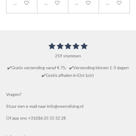
In winkelwagen
In winkelwagen
In winkelwagen
In winkelwage
1
2
3
4
5
S
R
t
s
s
s
s
s
a
e
259 stemmen
t
t
t
t
t
m
t
m
e
e
e
e
e
✔️Gratis verzending vanaf € 75,- ✔️Verzending binnen 1-3 dagen
i
e
r
r
r
r
r
✔️Gratis afhalen in Elst (utr)
n
n
r
r
r
r
g
e
e
e
e
:
Vragen?
n
n
n
n
4
Stuur een e-mail naar info@veensliving.nl
.
8
Of app ons +31(0)6 25 55 32 28
6
1