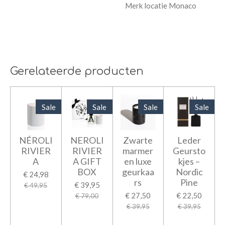
Merk locatie Monaco
Gerelateerde producten
Sale
Sale
Sale
Sale
NÉROLI
NEROLI
Zwarte
Leder
RIVIER
RIVIER
marmer
Geursto
A
A GIFT
en luxe
kjes –
BOX
geurkaa
Nordic
€ 24,98
rs
Pine
€ 39,95
€ 49,95
€ 27,50
€ 22,50
€ 79,00
€ 39,95
€ 39,95