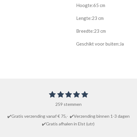
Hoogte:65 cm
Lengte:23 cm
Breedte:23 cm
Geschikt voor buiten:Ja
1
2
3
4
5
S
R
t
s
s
s
s
s
a
e
259 stemmen
t
t
t
t
t
m
t
m
e
e
e
e
e
✔️Gratis verzending vanaf € 75,- ✔️Verzending binnen 1-3 dagen
i
e
r
r
r
r
r
✔️Gratis afhalen in Elst (utr)
n
n
r
r
r
r
g