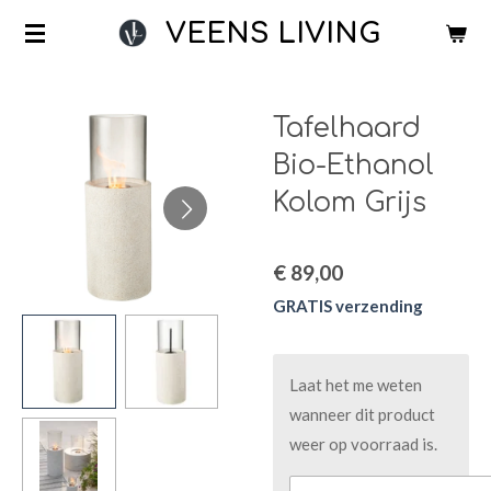
Ga
VEENS LIVING
direct
naar
de
Tafelhaard
hoofdinhoud
Bio-Ethanol
Kolom Grijs
€ 89,00
GRATIS verzending
Laat het me weten
wanneer dit product
weer op voorraad is.