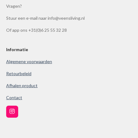
e
e
e
e
:
Vragen?
n
n
n
n
4
Stuur een e-mail naar info@veensliving.nl
.
8
Of app ons +31(0)6 25 55 32 28
6
1
0
Informatie
0
Algemene voorwaarden
3
8
Retourbeleid
6
Afhalen product
1
0
Contact
0
3
I
9
n
s
s
t
t
a