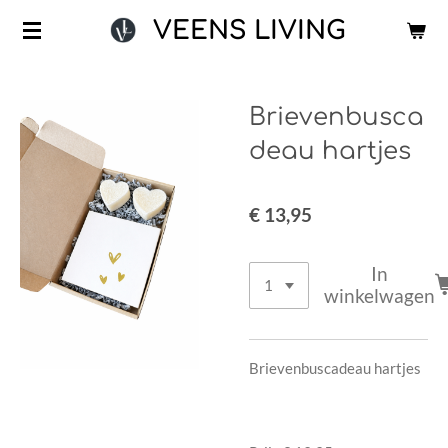
Ga
VEENS LIVING
direct
naar
de
Brievenbusca
hoofdinhoud
deau hartjes
€ 13,95
In
winkelwagen
Brievenbuscadeau hartjes