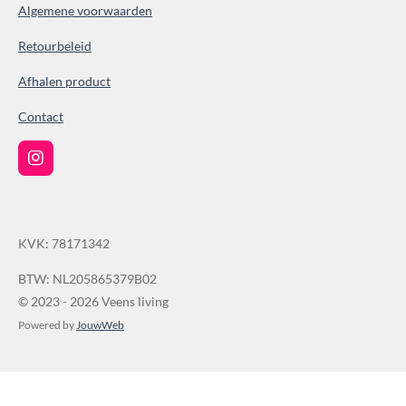
Algemene voorwaarden
3
8
Retourbeleid
6
Afhalen product
1
0
Contact
0
3
I
9
n
s
s
t
t
a
KVK: 78171342
g
e
r
r
a
BTW: NL205865379B02
r
m
© 2023 - 2026 Veens living
e
Powered by
JouwWeb
n