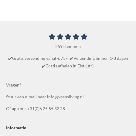
1
2
3
4
5
S
R
t
s
s
s
s
s
a
e
259 stemmen
t
t
t
t
t
m
t
m
e
e
e
e
e
✔️Gratis verzending vanaf € 75,- ✔️Verzending binnen 1-3 dagen
i
e
r
r
r
r
r
✔️Gratis afhalen in Elst (utr)
n
n
r
r
r
r
g
e
e
e
e
:
Vragen?
n
n
n
n
4
Stuur een e-mail naar info@veensliving.nl
.
8
Of app ons +31(0)6 25 55 32 28
6
1
0
Informatie
0