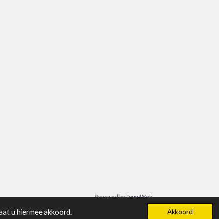
Powered by
JouwWeb
aat u hiermee akkoord.
Akkoord