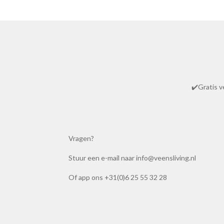
R
a
t
✔️Gratis v
i
n
g
:
Vragen?
4
.
Stuur een e-mail naar info@veensliving.nl
8
6
Of app ons +31(0)6 25 55 32 28
1
0
0