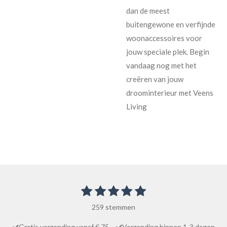
dan de meest
buitengewone en verfijnde
woonaccessoires voor
jouw speciale plek. Begin
vandaag nog met het
creëren van jouw
droominterieur met Veens
Living
1
2
3
4
5
S
R
t
s
s
s
s
s
a
e
259 stemmen
t
t
t
t
t
m
t
m
e
e
e
e
e
✔️Gratis verzending vanaf € 75,- ✔️Verzending binnen 1-3 dagen