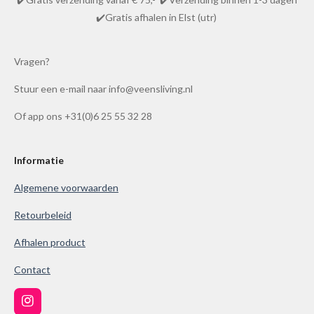
i
e
r
r
r
r
r
✔️Gratis afhalen in Elst (utr)
n
n
r
r
r
r
g
e
e
e
e
:
Vragen?
n
n
n
n
4
Stuur een e-mail naar info@veensliving.nl
.
8
Of app ons +31(0)6 25 55 32 28
6
1
0
Informatie
0
Algemene voorwaarden
3
8
Retourbeleid
6
Afhalen product
1
0
Contact
0
3
I