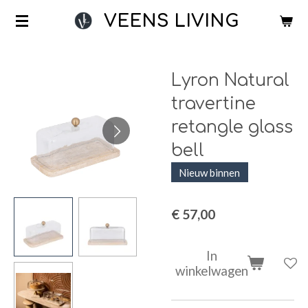
Ga
VEENS LIVING
direct
naar
de
Lyron Natural
hoofdinhoud
travertine
retangle glass
bell
Nieuw binnen
€ 57,00
In
winkelwagen