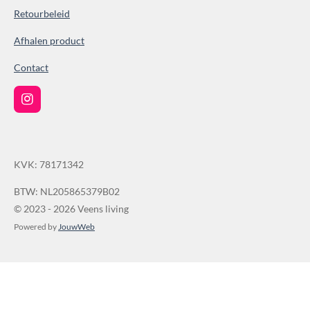
8
Retourbeleid
6
Afhalen product
1
0
Contact
0
3
I
9
n
s
s
t
t
a
KVK: 78171342
g
e
r
r
a
BTW: NL205865379B02
r
m
© 2023 - 2026 Veens living
e
Powered by
JouwWeb
n