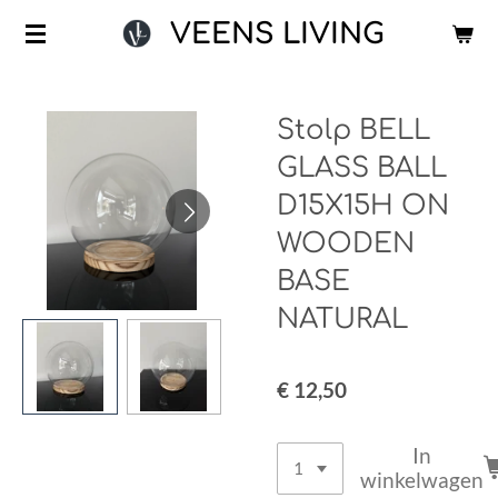
Ga
VEENS LIVING
direct
naar
de
Stolp BELL
hoofdinhoud
GLASS BALL
D15X15H ON
WOODEN
BASE
NATURAL
€ 12,50
In
winkelwagen