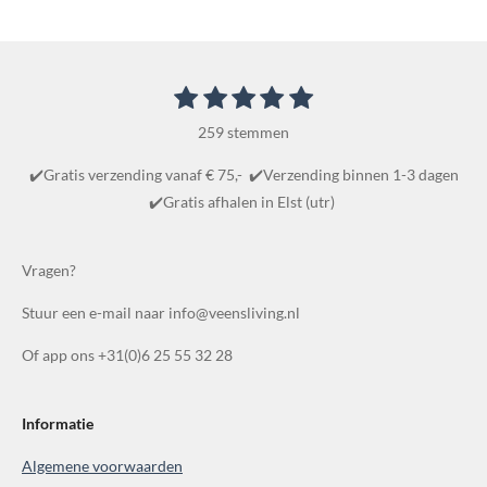
1
2
3
4
5
S
R
t
s
s
s
s
s
a
e
259 stemmen
t
t
t
t
t
m
t
m
e
e
e
e
e
✔️Gratis verzending vanaf € 75,- ✔️Verzending binnen 1-3 dagen
i
e
r
r
r
r
r
✔️Gratis afhalen in Elst (utr)
n
n
r
r
r
r
g
e
e
e
e
:
Vragen?
n
n
n
n
4
Stuur een e-mail naar info@veensliving.nl
.
8
Of app ons +31(0)6 25 55 32 28
6
1
0
Informatie
0
Algemene voorwaarden
3