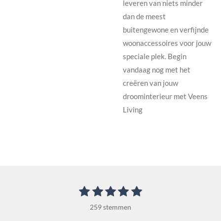
leveren van niets minder
dan de meest
buitengewone en verfijnde
woonaccessoires voor jouw
speciale plek. Begin
vandaag nog met het
creëren van jouw
droominterieur met Veens
Living
1
2
3
4
5
S
R
t
s
s
s
s
s
a
e
259 stemmen
t
t
t
t
t
m
t