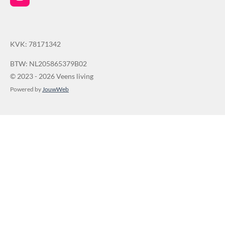
I
9
n
s
s
t
t
a
KVK: 78171342
g
e
r
r
a
BTW: NL205865379B02
r
m
© 2023 - 2026 Veens living
e
Powered by
JouwWeb
n