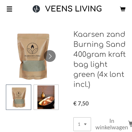
Ga
VEENS LIVING
direct
naar
de
Kaarsen zand
hoofdinhoud
Burning Sand
400gram kraft
bag light
green (4x lont
incl.)
€ 7,50
In
winkelwagen