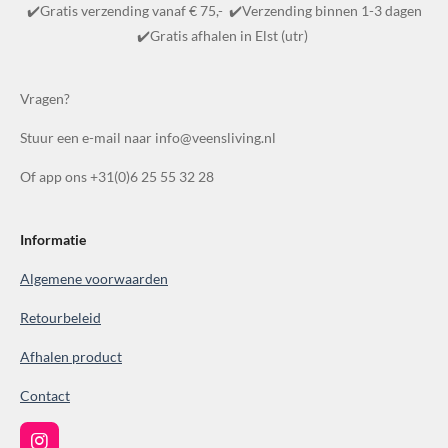
m
e
e
e
e
e
✔️Gratis verzending vanaf € 75,- ✔️Verzending binnen 1-3 dagen
i
e
r
r
r
r
r
✔️Gratis afhalen in Elst (utr)
n
n
r
r
r
r
g
e
e
e
e
:
Vragen?
n
n
n
n
4
Stuur een e-mail naar info@veensliving.nl
.
8
Of app ons +31(0)6 25 55 32 28
6
1
0
Informatie
0
Algemene voorwaarden
3
8
Retourbeleid
6
Afhalen product
1
0
Contact
0
3