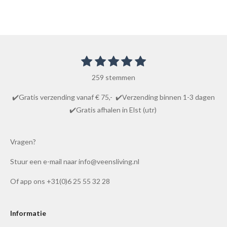
1
2
3
4
5
S
R
t
s
s
s
s
s
a
e
259 stemmen
t
t
t
t
t
m
t
m
e
e
e
e
e
✔️Gratis verzending vanaf € 75,- ✔️Verzending binnen 1-3 dagen
i
e
r
r
r
r
r
✔️Gratis afhalen in Elst (utr)
n
n
r
r
r
r
g
e
e
e
e
:
Vragen?
n
n
n
n
4
Stuur een e-mail naar info@veensliving.nl
.
8
Of app ons +31(0)6 25 55 32 28
6
1
0
Informatie
0