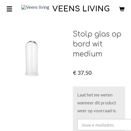
Ga
VEENS LIVING
direct
naar
de
Stolp glas op
hoofdinhoud
bord wit
medium
€ 37,50
Laat het me weten
wanneer dit product
weer op voorraad is.