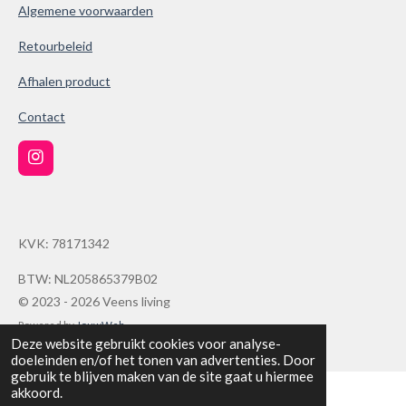
Algemene voorwaarden
3
8
Retourbeleid
6
Afhalen product
1
0
Contact
0
3
I
9
n
s
s
t
t
a
KVK: 78171342
g
e
r
r
a
BTW: NL205865379B02
r
m
© 2023 - 2026 Veens living
e
Powered by
JouwWeb
n
Deze website gebruikt cookies voor analyse-
doeleinden en/of het tonen van advertenties. Door
gebruik te blijven maken van de site gaat u hiermee
akkoord.