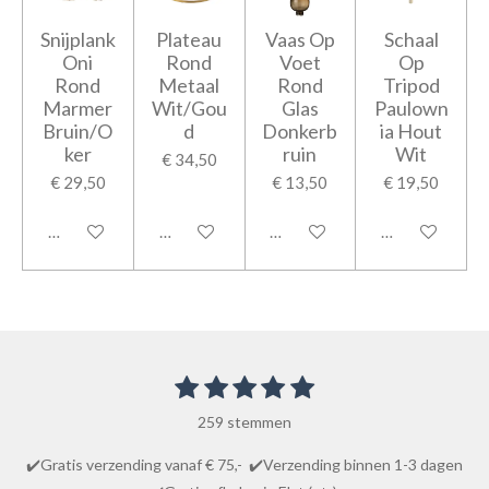
Snijplank
Plateau
Vaas Op
Schaal
Oni
Rond
Voet
Op
Rond
Metaal
Rond
Tripod
Marmer
Wit/Gou
Glas
Paulown
Bruin/O
d
Donkerb
ia Hout
ker
ruin
Wit
€ 34,50
€ 29,50
€ 13,50
€ 19,50
In winkelwagen
In winkelwagen
In winkelwagen
In winkelwage
1
2
3
4
5
S
R
t
s
s
s
s
s
a
e
259 stemmen
t
t
t
t
t
m
t
m
e
e
e
e
e
✔️Gratis verzending vanaf € 75,- ✔️Verzending binnen 1-3 dagen
i
e