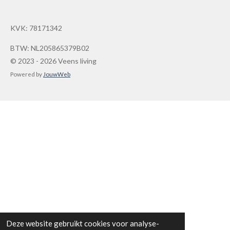
s
s
t
t
a
KVK: 78171342
g
e
r
r
a
BTW: NL205865379B02
r
m
© 2023 - 2026 Veens living
e
Powered by
JouwWeb
n
Deze website gebruikt cookies voor analyse-