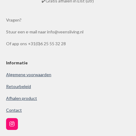
r
r
r
r
r
✔️Gratis afhalen in Elst (utr)
n
n
r
r
r
r
g
e
e
e
e
:
Vragen?
n
n
n
n
4
Stuur een e-mail naar info@veensliving.nl
.
8
Of app ons +31(0)6 25 55 32 28
6
1
0
Informatie
0
Algemene voorwaarden
3
8
Retourbeleid
6
Afhalen product
1
0
Contact
0
3
I
9
n