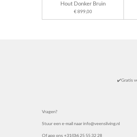
Hout Donker Bruin
€ 899,00
R
a
t
✔️Gratis v
i
n
g
:
Vragen?
4
.
Stuur een e-mail naar info@veensliving.nl
8
6
Of app ons +31(0)6 25 55 32 28