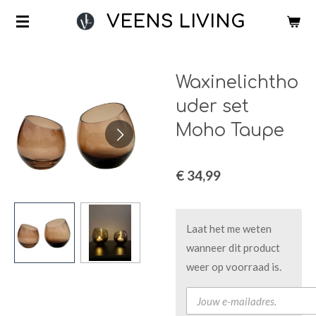
Ga
VEENS LIVING
direct
naar
de
Waxinelichtho
hoofdinhoud
uder set
Moho Taupe
€ 34,99
Laat het me weten
wanneer dit product
weer op voorraad is.