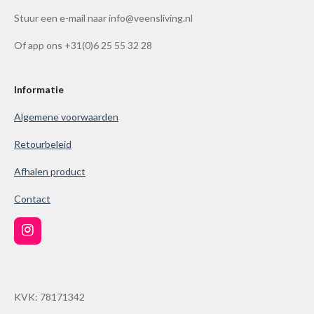
4
Stuur een e-mail naar info@veensliving.nl
.
8
Of app ons +31(0)6 25 55 32 28
6
1
0
Informatie
0
Algemene voorwaarden
3
8
Retourbeleid
6
Afhalen product
1
0
Contact
0
3
I
9
n
s
s
t
t
a
KVK: 78171342
g
e
r