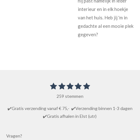
hij past namelijk in ieder
interieur en in elk hoekje
van het huis. Heb jij 'm in
gedachte al een mooie plek
gegeven?
1
2
3
4
5
S
R
t
s
s
s
s
s
a
e
259 stemmen
t
t
t
t
t
m
t
m
e
e
e
e
e
✔️Gratis verzending vanaf € 75,- ✔️Verzending binnen 1-3 dagen
i
e
r
r
r
r
r
✔️Gratis afhalen in Elst (utr)
n
n
r
r
r
r
g
e
e
e
e
:
Vragen?
n
n
n
n