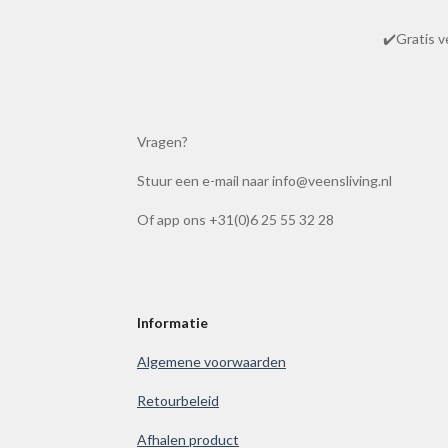
t
✔️Gratis v
i
n
g
:
Vragen?
4
.
Stuur een e-mail naar info@veensliving.nl
8
6
Of app ons +31(0)6 25 55 32 28
1
0
0
3
Informatie
8
Algemene voorwaarden
6
1
Retourbeleid
0
Afhalen product
0