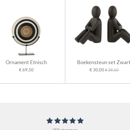
Ornament Etnisch
Boekensteun set Zwar
€ 69,50
€ 30,00
€ 39,50
1
2
3
4
5
S
t
s
s
s
s
s
e
259 stemmen