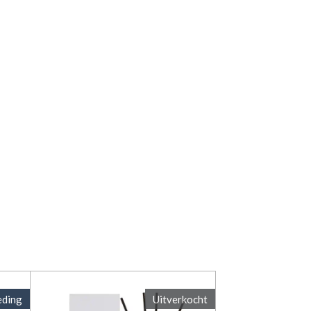
eding
Uitverkocht