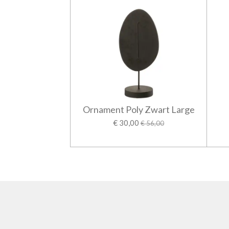
Ornament Poly Zwart Large
€ 30,00
€ 56,00
R
a