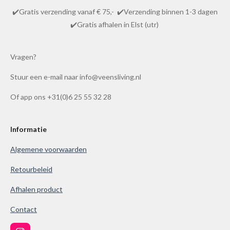
t
m
e
e
e
e
e
✔️Gratis verzending vanaf € 75,- ✔️Verzending binnen 1-3 dagen
i
e
r
r
r
r
r
✔️Gratis afhalen in Elst (utr)
n
n
r
r
r
r
g
e
e
e
e
:
Vragen?
n
n
n
n
4
Stuur een e-mail naar info@veensliving.nl
.
8
Of app ons +31(0)6 25 55 32 28
6
1
0
Informatie
0
Algemene voorwaarden
3
8
Retourbeleid
6
Afhalen product
1
0
Contact
0