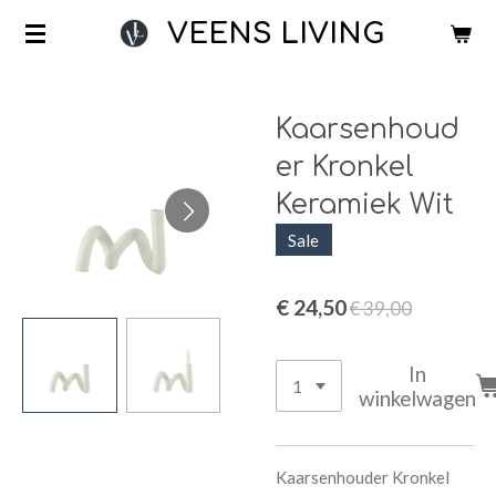
Ga
VEENS LIVING
direct
naar
de
Kaarsenhoud
hoofdinhoud
er Kronkel
Keramiek Wit
Sale
€ 24,50
€ 39,00
In
winkelwagen
Kaarsenhouder Kronkel