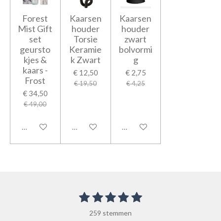
Forest
Kaarsen
Kaarsen
Mist Gift
houder
houder
set
Torsie
zwart
geursto
Keramie
bolvormi
kjes &
k Zwart
g
kaars -
€ 12,50
€ 2,75
Frost
€ 19,50
€ 4,25
€ 34,50
€ 49,00
In winkelwagen
In winkelwagen
In winkelwagen
1
2
3
4
5
S
R
t
s
s
s
s
s
a
e
259 stemmen
t
t
t
t
t
m