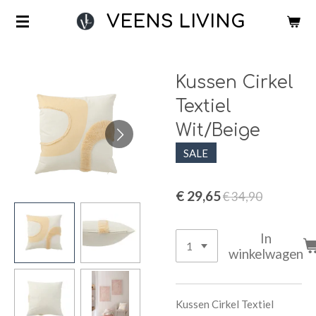
Ga
VEENS LIVING
direct
naar
de
Kussen Cirkel
hoofdinhoud
Textiel
Wit/Beige
SALE
€ 29,65
€ 34,90
In
winkelwagen
Kussen Cirkel Textiel