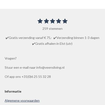
1
2
3
4
5
S
R
t
s
s
s
s
s
a
e
259 stemmen
t
t
t
t
t
m
t
m
e
e
e
e
e
✔️Gratis verzending vanaf € 75,- ✔️Verzending binnen 1-3 dagen
i
e
r
r
r
r
r
✔️Gratis afhalen in Elst (utr)
n
n
r
r
r
r
g
e
e
e
e
:
Vragen?
n
n
n
n
4
Stuur een e-mail naar info@veensliving.nl
.
8
Of app ons +31(0)6 25 55 32 28
6
1
0
Informatie
0
Algemene voorwaarden
3