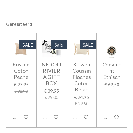
Gerelateerd
SALE
Sale
SALE
Kussen
NEROLI
Kussen
Orname
Coton
RIVIER
Coussin
nt
Peche
A GIFT
Floches
Etnisch
BOX
Coton
€ 27,95
€ 69,50
Beige
€ 39,95
€ 32,90
€ 24,95
€ 79,00
€ 29,50
In winkelwagen
In winkelwagen
In winkelwagen
In winkelwage