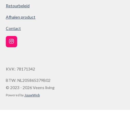
8
Retourbeleid
6
Afhalen product
1
0
Contact
0
3
I
9
n
s
s
t
t
a
KVK: 78171342
g
e
r
r
a
BTW: NL205865379B02
r
m
© 2023 - 2026 Veens living
e
Powered by
JouwWeb
n