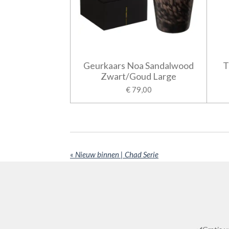
Geurkaars Noa Sandalwood
T
Zwart/Goud Large
€ 79,00
«
Nieuw binnen | Chad Serie
R
a
t