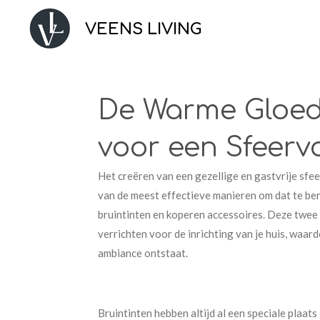
Ga
VEENS LIVING
direct
naar
de
hoofdinhoud
De Warme Gloed 
voor een Sfeerv
Het creëren van een gezellige en gastvrije sfeer
van de meest effectieve manieren om dat te ber
bruintinten en koperen accessoires. Deze twe
verrichten voor de inrichting van je huis, waa
ambiance ontstaat.
Bruintinten hebben altijd al een speciale plaat