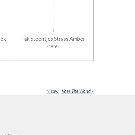
iek
Tak Steentjes Strass Amber
€ 8,95
Nieuw | Vase The World
»