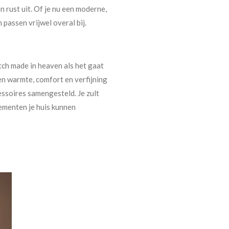
 rust uit. Of je nu een moderne,
n passen vrijwel overal bij.
tch made in heaven als het gaat
en warmte, comfort en verfijning
essoires samengesteld. Je zult
lementen je huis kunnen