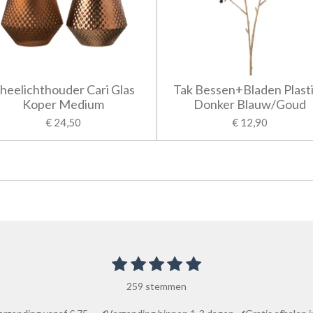
heelichthouder Cari Glas
Tak Bessen+Bladen Plast
Koper Medium
Donker Blauw/Goud
€ 24,50
€ 12,90
1
2
3
4
5
S
t
s
s
s
s
s
e
259 stemmen
t
t
t
t
t
m
m