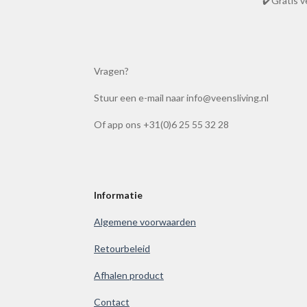
✔️Gratis v
i
n
g
:
Vragen?
4
.
Stuur een e-mail naar info@veensliving.nl
8
6
Of app ons +31(0)6 25 55 32 28
1
0
0
3
Informatie
8
Algemene voorwaarden
6
1
Retourbeleid
0
Afhalen product
0
3
Contact